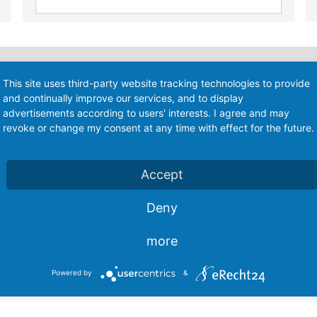
unsere Patienten.
This site uses third-party website tracking technologies to provide
and continually improve our services, and to display
advertisements according to users' interests. I agree and may
 das Recht auf eine individuelle Behandlung.
revoke or change my consent at any time with effect for the future.
egenheiten ausführlich zu beraten, damit Ihrem
en wir Sie als Besitzer, uns alle Fragen zu
Accept
amit wir immer auf dem neuesten Stand
Deny
iche Fortbildung (ATF), sowie der Deutschen
er Deutschen Gesellschaft für
hr deutlich mehr Fortbildungsstunden, als für
more
n der Fall es allerdings erfordert, ziehen wir
al zu versorgen.
Powered by
&