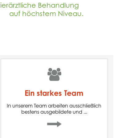
Tierärztliche Behandlung
auf höchstem Niveau.
Ein starkes Team
In unserem Team arbeiten ausschließlich
bestens ausgebildete und hochmotivierte
Ein starkes Team
Tierärzt*innen.
Wir freuen uns darauf, auch Ihren Tieren
In unserem Team arbeiten ausschließlich
helfen zu dürfen.
bestens ausgebildete und ...