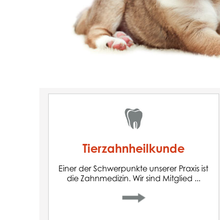
Tierzahnheilkunde
Einer der Schwerpunkte unserer Praxis ist
die Zahnmedizin. Wir sind Mitglied bei der
Tierzahnheilkunde
und
DGT
(Deutsche Gesellschaft für Tierzahnheilkunde)
besuchen regelmäßig Fortbildungen, um
Einer der Schwerpunkte unserer Praxis ist
nach aktuellem Stand der Zahnmedizin
die Zahnmedizin. Wir sind Mitglied ...
behandeln zu können.