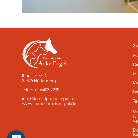
Sp
Mo
Di
Mi
Ringstrasse 9
35625 Hüttenberg
Do
Telefon: 06403-2209
Fr
info@tierarztpraxis-engel.de
T
www.tierarztpraxis-engel.de
Um
fü
ve
Da
be