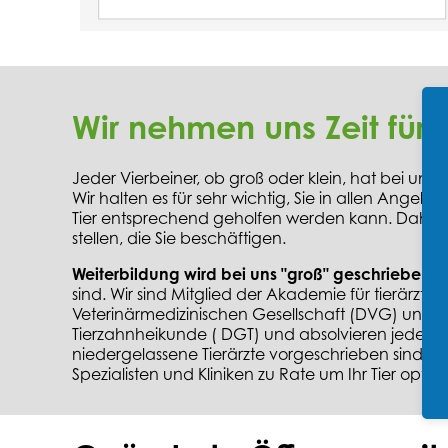
Wir nehmen uns Zeit für 
Jeder Vierbeiner, ob groß oder klein, hat bei uns
Wir halten es für sehr wichtig, Sie in allen Angel
Tier entsprechend geholfen werden kann. Daher bitt
stellen, die Sie beschäftigen.
Weiterbildung wird bei uns "groß" geschrieben,
d
sind. Wir sind Mitglied der Akademie für tierärztl
Veterinärmedizinischen Gesellschaft (DVG) und d
Tierzahnheikunde ( DGT) und absolvieren jedes Ja
niedergelassene Tierärzte vorgeschrieben sind! Wen
Spezialisten und Kliniken zu Rate um Ihr Tier optim