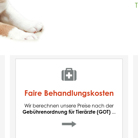
Faire Behandlungskosten
Wir berechnen unsere Preise nach der
und
Gebührenordnung für Tierärzte (GOT)
Faire Behandlungskosten
sind dabei immer bemüht, ein
ausgewogenes und für beide Seiten faires
Wir berechnen unsere Preise nach der
Preis-Leistungsverhältnis anzubieten.
Gebührenordnung für Tierärzte (GOT)
...