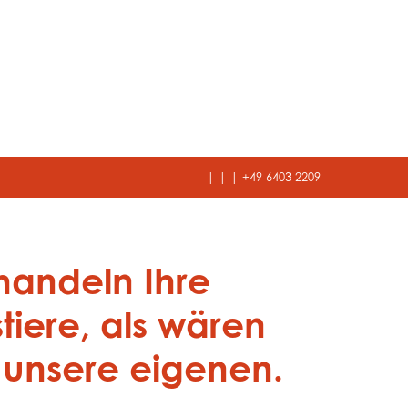
|
|
|
+49 6403 2209
handeln Ihre
tiere, als wären
 unsere eigenen.